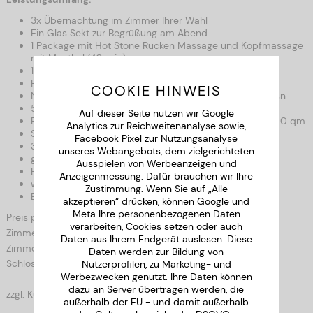
3x Übernachtung im Zimmer Ihrer Wahl
Ein Glas Sekt zur Begrüßung am Abend.
1 Package mit Hot Stone Rücken Massage und Kopfmassage
mit Menthol (40 min)
1 Flasche Schlosssekt pro Zimmer
Frühstücksbuffet inkl. Vitalecke und Saft Bar
COOKIE HINWEIS
Nachmittagsbuffet mit Kaffee, Kuchen und kleiner Jausn
5-Gänge-Menü oder Buffet-Themenabende
Auf dieser Seite nutzen wir Google
Freie Nutzung unseres Wellnessbereiches auf über 1.800 qm
Analytics zur Reichweitenanalyse sowie,
Schwimmbad mit Airpool- Liegen
Facebook Pixel zur Nutzungsanalyse
3 verschiedenen Saunen und Dampfbad
unseres Webangebots, dem zielgerichteten
ganzjährig beheizter Außenpool
Ausspielen von Werbeanzeigen und
Fitnessraum
Anzeigenmessung. Dafür brauchen wir Ihre
weitläufige Außenanlagen und Liegewiesen
Zustimmung. Wenn Sie auf „Alle
Biergarten
akzeptieren“ drücken, können Google und
Meta Ihre personenbezogenen Daten
Preis pro Person
verarbeiten, Cookies setzen oder auch
Zimmer Pelkhoven Komfort 418,00 €
Daten aus Ihrem Endgerät auslesen. Diese
Zimmer Nothafft Komfort+ 438,00 €
Daten werden zur Bildung von
Schloss Suite 484,00 €
Nutzerprofilen, zu Marketing- und
Werbezwecken genutzt. Ihre Daten können
dazu an Server übertragen werden, die
zzgl. Kurtaxe von 1,20 € / Person und Nacht
außerhalb der EU - und damit außerhalb