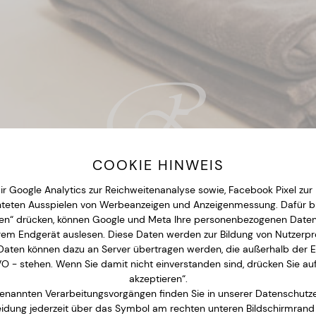
COOKIE HINWEIS
IHR PAKET FÜR DEN NÄCHSTEN URLAUB
wir Google Analytics zur Reichweitenanalyse sowie, Facebook Pixel zu
teten Ausspielen von Werbeanzeigen und Anzeigenmessung. Dafür b
UNSERE ANGEBOTE
eren“ drücken, können Google und Meta Ihre personenbezogenen Daten 
em Endgerät auslesen. Diese Daten werden zur Bildung von Nutzerpro
Daten können dazu an Server übertragen werden, die außerhalb der 
 - stehen. Wenn Sie damit nicht einverstanden sind, drücken Sie au
akzeptieren“.
genannten Verarbeitungsvorgängen finden Sie in unserer Datenschutzer
idung jederzeit über das Symbol am rechten unteren Bildschirmrand