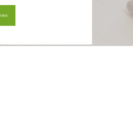
sgasthof Rösch
YERISCHEN WALD
siv-Leistungen
e. Die Behandlungen in unserer Wohlfühloase
en Angeboten vorbehalten!