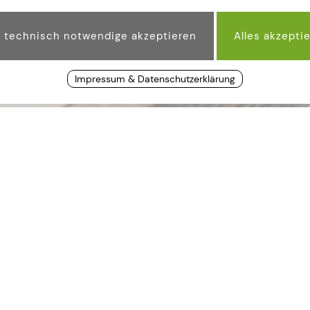
Impressum & Datenschutzerklärung
uschalen Hotel Schlos
CH EINE AUSZEIT – IHR URLAUB IM BA
der enthaltenen Inklusiv-Leistungen finden Sie hier:
Inklu
 Ihre zusätzlichen Anwendungen frühzeitig vor der Anreis
erden bzw. sind auch nicht übertragbar. Änderungen in d